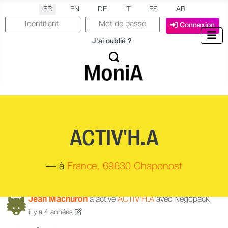
Sélectionnez votre langue
FR
EN
DE
IT
ES
AR
Connexion
J'ai oublié ?
ACTIV'H.A
—
à
France, 69630 Chaponost
Jean Machuron
a activé
ACTIV'H.A
avec Negopack
il y a 4 années