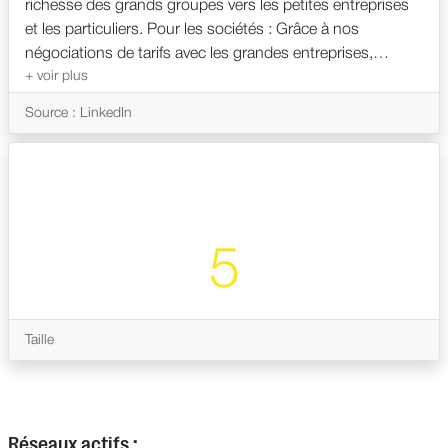
richesse des grands groupes vers les petites entreprises
et les particuliers. Pour les sociétés : Grâce à nos
négociations de tarifs avec les grandes entreprises,
l’abonnement negopack fait baisser vos prix d’achat sur
vos dépenses principales et augmenter vos ventes. Pour
Source : LinkedIn
nous tous : L'application Cercle Business est vitale. Elle
présente negopack aux sociétés ou associations de votre
entourage, et permet de créer un revenu complémentaire
chaque année. Pour les + défavorisés Avec R.E.V.E, pour
partager les richesses que nous créons pour les sociétés,
avec ceux qui en ont le plus besoin.
5
Taille
Réseaux actifs :