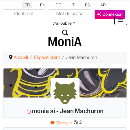
Sélectionnez votre langue
FR
EN
DE
IT
ES
AR
Connexion
J'ai oublié ?
Accueil
Espace client
Jean Machuron
monia ai - Jean Machuron
2
Plus
Message