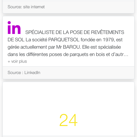
Source: site internet
SPÉCIALISTE DE LA POSE DE REVÊTEMENTS
DE SOL La société PARQUETSOL fondée en 1979, est
gérée actuellement par Mr BAROU. Elle est spécialisée
dans les différentes poses de parquets en bois et d’autres
revêtements de sol tel que le PVC, la moquette.
TOUJOURS À LA RECHERCHE DE NOUVEAUTÉS...
Source : LinkedIn
Notre structure s’appuie sur le savoir-faire de nos
techniciens, très expérimentés (poseurs et ponceurs)
dans le métier du bois et du sol, diplômés et formés au
métier de « Parqueteurs et de Soliers », encadrés par des
chargés d’affaires. La spécificité des techniques que nous
maîtrisons, notre professionnalisme et notre expérience
24
font de nous des spécialistes pour votre futur projet. Nous
sommes situés dans la Zone Industrielle du Caillou à
CHAPONOST, dans le sud ouest de LYON (Rhône). Venez