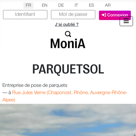
Sélectionnez votre langue
FR
EN
DE
IT
ES
AR
Connexion
J'ai oublié ?
PARQUETSOL
Entreprise de pose de parquets
—
à
Rue Jules Verne (Chaponost, Rhône, Auvergne-Rhône-
Alpes)