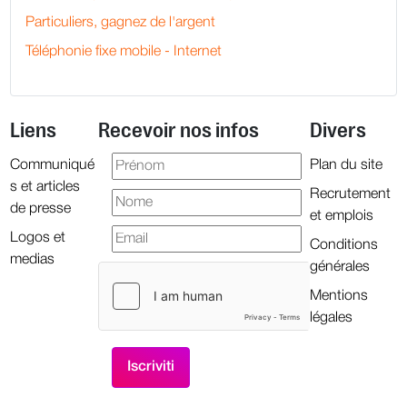
Particuliers, gagnez de l'argent
Téléphonie fixe mobile - Internet
Liens
Recevoir nos infos
Divers
Communiqué
Plan du site
s et articles
Recrutement
de presse
et emplois
Logos et
Conditions
medias
générales
Mentions
légales