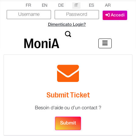
Seleziona la tua lingua
FR
EN
DE
IT
ES
AR
Accedi
Dimenticato Login?
Submit Ticket
Besoin d'aide ou d’un contact ?
Submit