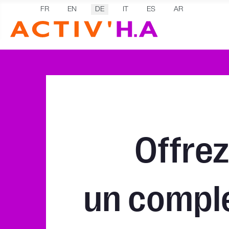
Sprache auswählen
FR
EN
DE
IT
ES
AR
Offre
un
compl