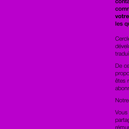
conta
comm
votre
les q
Cercl
dével
tradui
De ce
propo
êtes 
abonn
Notre
Vous
parta
rému