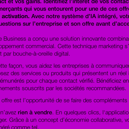
ct et vos gains. Identifiez l’intérêt de vos conta
erçants qui vous entourent pour une de ces off
 activation.
Avec notre système d’IA intégré, votr
uestions sur l’entreprise et son offre avant d’acce
e Business a conçu une solution innovante combinant
oppement commercial. Cette technique marketing s’i
t par bouche-à-oreille digital.
tte façon, vous aidez les entreprises à communique
sez des services ou produits qui présentent un réel 
rémunérés pour chaque contact vérifié. Bénéficiez e
ements souscrits par les sociétés recommandées.
 offre est l’opportunité de se faire des complément
 n’avez
rien à vendre
. En quelques clics, l'applicat
ger. Grâce à un concept d’économie collaborative, vo
néré comme tel.