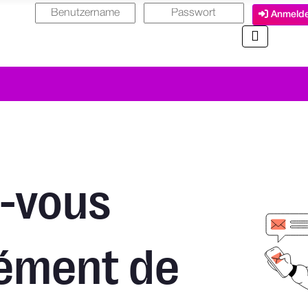
Anmeld
z-vous
ément de