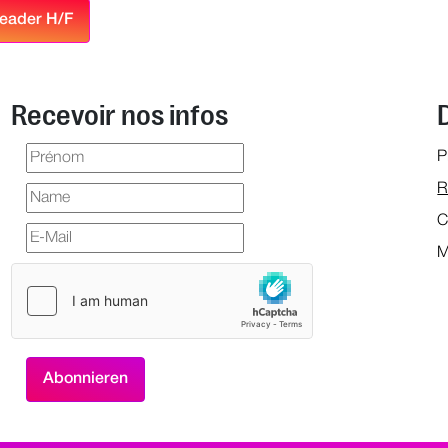
Leader H/F
Recevoir nos infos
P
R
C
M