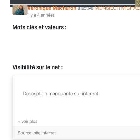
Véronique Machuron
a activé
MONSIEUR MICHAE
il y a 4 années
Mots clés et valeurs :
Visibilité sur le net :
Description manquante sur internet
Source: site internet