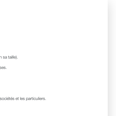
a taille).
ses.
ciétés et les particuliers.