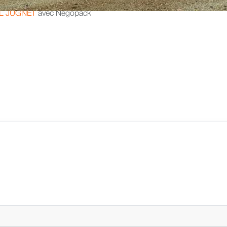
L JUGNET
avec Negopack