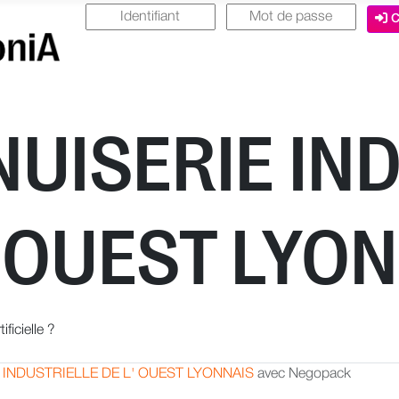
C
UISERIE IN
' OUEST LYO
ficielle ?
 INDUSTRIELLE DE L' OUEST LYONNAIS
avec Negopack