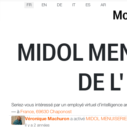
Sélectionnez votre langue
FR
EN
DE
IT
ES
AR
MIDOL MEN
DE L
Seriez-vous intéressé par un employé virtuel d’intelligence arti
—
à
France, 69630 Chaponost
Véronique Machuron
a activé
MIDOL MENUISERIE
il y a 2 années