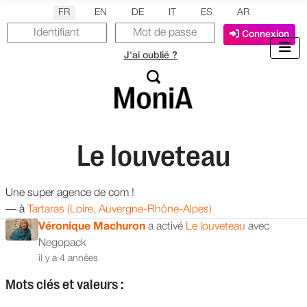
Sélectionnez votre langue
FR
EN
DE
IT
ES
AR
Connexion
J'ai oublié ?
Le louveteau
Une super agence de com !
—
à
Tartaras (Loire, Auvergne-Rhône-Alpes)
Véronique Machuron
a activé
Le louveteau
avec
Negopack
il y a 4 années
Mots clés et valeurs :