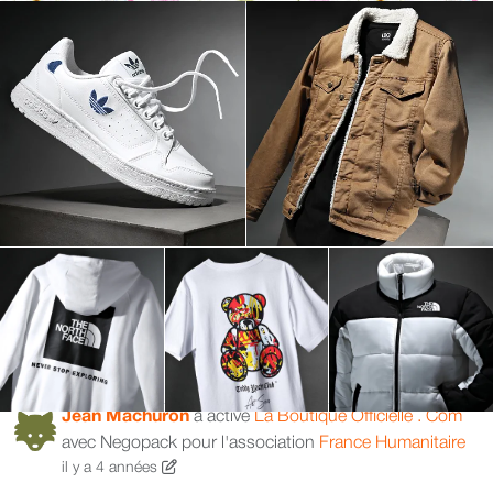
Jean Machuron
a activé
La Boutique Officielle . Com
avec Negopack pour l'association
France Humanitaire
il y a 4 années