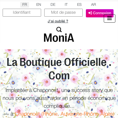
Sélectionnez votre langue
FR
EN
DE
IT
ES
AR
Connexion
J'ai oublié ?
La Boutique Officielle .
Com
Implantée à Chaponost, une success story que
nous pouvons aussi aider en période économique
compliquée...
—
à
Chaponost (Rhône, Auvergne-Rhône-Alpes)