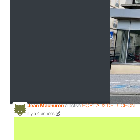
Jean Machuron
a activé
HOPITAUX DE LUCHON
il y a 4 années