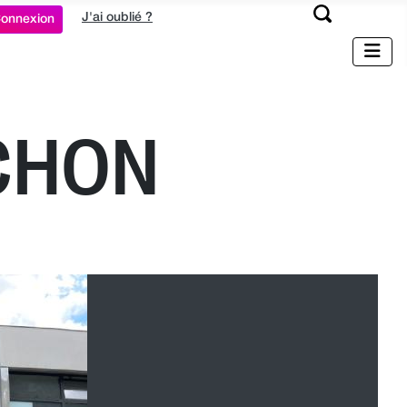
J'ai oublié ?
onnexion
CHON