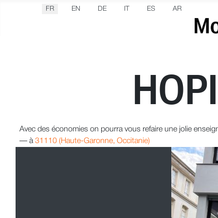
Sélectionnez votre langue
FR
EN
DE
IT
ES
AR
HOP
Avec des économies on pourra vous refaire une jolie enseig
—
à
31110 (Haute-Garonne, Occitanie)