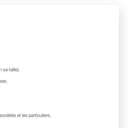
a taille).
ses.
ciétés et les particuliers.