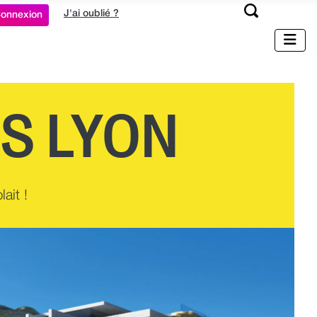
J'ai oublié ?
onnexion
S LYON
ait !