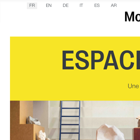
Sélectionnez votre langue
FR
EN
DE
IT
ES
AR
ESPAC
Une 