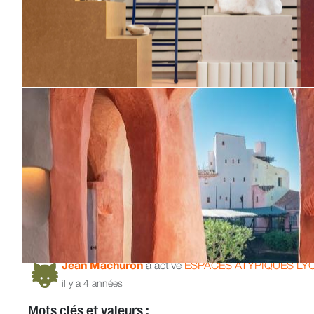
Jean Machuron
a activé
ESPACES ATYPIQUES LY
il y a 4 années
Mots clés et valeurs :