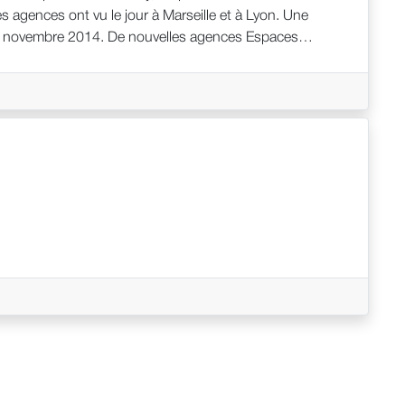
 agences ont vu le jour à Marseille et à Lyon. Une
de novembre 2014. De nouvelles agences Espaces
LES FRANCAISES Les candidats à la franchise Espaces
ion, le design, d’une sensibilité artistique et d’un sens
 d’une marque différenciante et d’un réel accompagnement
e économique. Professionnel de l’immobilier, vous avez
es passionnés d’architecture, Espaces Atypiques vous
s.com/