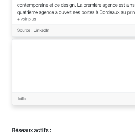
contemporaine et de design. La première agence est ainsi
quatrième agence a ouvert ses portes à Bordeaux au pri
Atypiques verront le jour au cours de l'année 2015
Atypiques doivent disposer d’un fort sens commercial, d’ap
Source : LinkedIn
élevé du service. Cadre supérieur au sein d’une grande e
tout en maitrisant l’investissement global nécessaire à l
envie d’accéder à une clientèle plus exclusive, à des bi
permet d’accéder à l’immobilier plaisir tout en développa
Taille
Réseaux actifs :