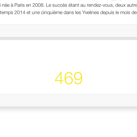
 née à Paris en 2008. Le succès étant au rendez-vous, deux autres
ntemps 2014 et une cinquième dans les Yvelines depuis le mois 
. UN FORT DEVELOPPEMENT EN FRANCHISE DANS LES GRANDES VIL
titudes managériales, d’une passion pour l’architecture, la décorat
ntreprise, vous souhaitez acquérir de l’indépendance en profitant
a création d’entreprise. Espaces Atypiques vous offre le bon modèl
ens atypiques et haut de gamme, vous aimez le contemporain et êt
nt fortement votre activité. http://www.franchise-espaces-atypique
469