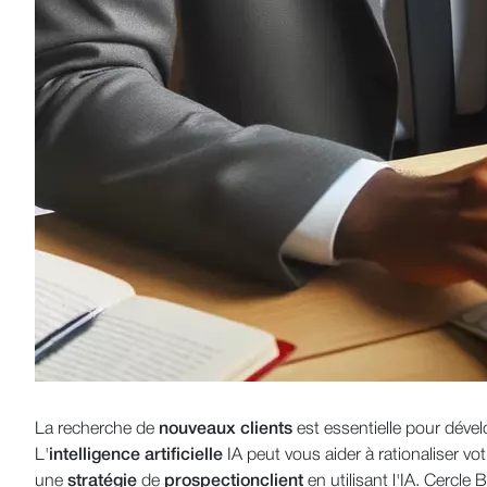
La recherche de
nouveaux clients
est essentielle pour dével
L'
intelligence artificielle
IA peut vous aider à rationaliser vo
une
stratégie
de
prospection
client
en utilisant l'IA. Cercle 