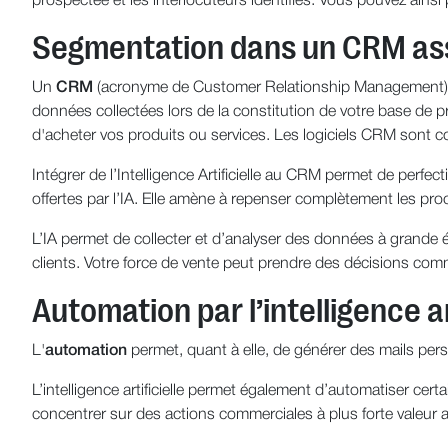
prospectée et les interlocuteurs identifiés. Vous pouvez ain
Segmentation dans un CRM ass
Un
CRM
(acronyme de Customer Relationship Management) est
données collectées lors de la constitution de votre base de 
d'acheter vos produits ou services. Les logiciels CRM sont 
Intégrer de l’Intelligence Artificielle au CRM permet de perfec
offertes par l’IA. Elle amène à repenser complètement les proc
L’IA permet de collecter et d’analyser des données à grande 
clients. Votre force de vente peut prendre des décisions comm
Automation par l’intelligence ar
L'
automation
permet, quant à elle, de générer des mails p
L’intelligence artificielle permet également d’automatiser cer
concentrer sur des actions commerciales à plus forte valeur 