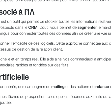
si proposer un message personnalisé pour entrer en contact sur Li
ocié à l’IA
 un outil qui permet de stocker toutes les informations relatives
prospects dans le
CRM
. L’outil vous permet de
segmenter
le marc
conçus pour connecter toutes ces données afin de créer une vue u
tionner l’efficacité de ces logiciels. Cette approche connectée aux d
essus de gestion de la relation client.
échelle et en temps réel. Elle aide ainsi vos commerciaux à antic
erciales rapides et fondées sur des faits.
tificielle
ersonnalisés, des campagnes de
mailing
et des actions de
relance
e
taines tâches de prospection telles que les réponses aux mails ou l
ajoutée.