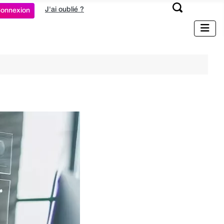
J'ai oublié ?
onnexion