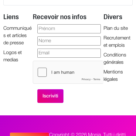
Liens
Recevoir nos infos
Divers
Communiqué
Plan du site
s et articles
Recrutement
de presse
et emplois
Logos et
Conditions
medias
générales
Mentions
légales
Copyright © 2026 Monia. Tutti i diritti
Seleziona la tua lingua