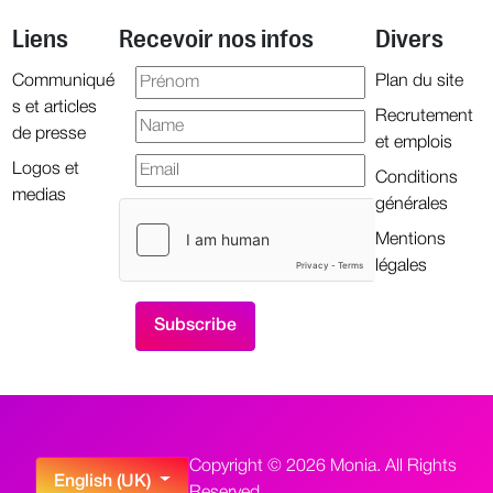
Liens
Recevoir nos infos
Divers
Communiqué
Plan du site
s et articles
Recrutement
de presse
et emplois
Logos et
Conditions
medias
générales
Mentions
légales
Copyright © 2026 Monia. All Rights
Select your language
English (UK)