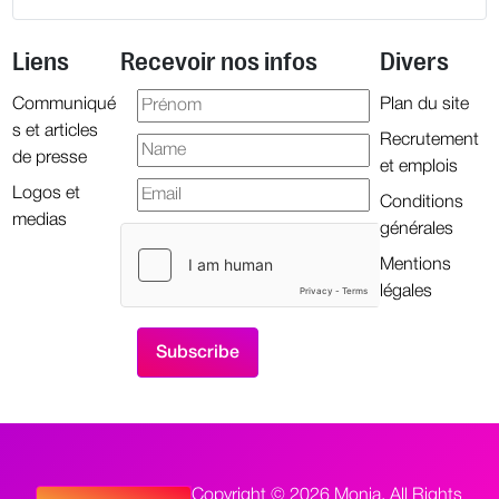
Liens
Recevoir nos infos
Divers
Communiqué
Plan du site
s et articles
Recrutement
de presse
et emplois
Logos et
Conditions
medias
générales
Mentions
légales
Copyright © 2026 Monia. All Rights
Select your language