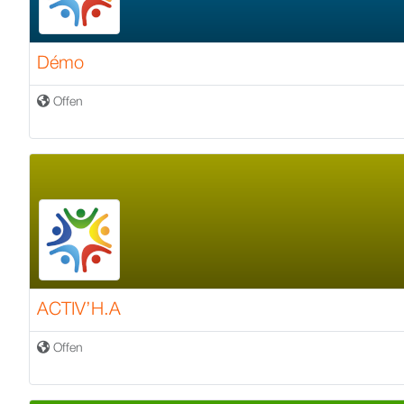
Démo
Offen
ACTIV’H.A
Offen