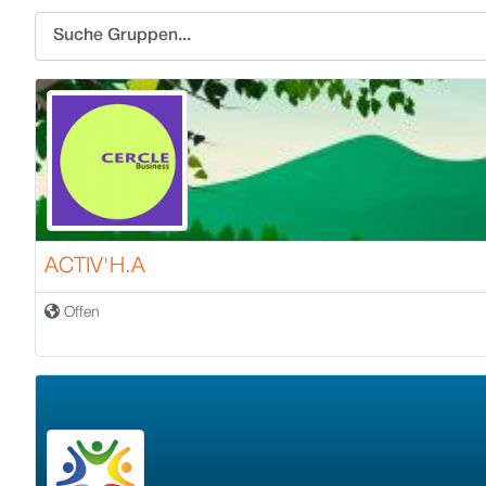
ACTIV'H.A
Offen