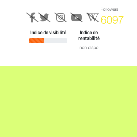
Followers
6097
Indice de visibilité
Indice de
rentabilité
non dispo