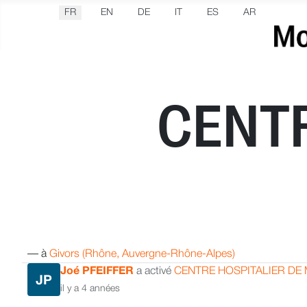
Sélectionnez votre langue
FR
EN
DE
IT
ES
AR
CENTR
—
à
Givors (Rhône, Auvergne-Rhône-Alpes)
Joé PFEIFFER
a activé
CENTRE HOSPITALIER DE
JP
il y a 4 années