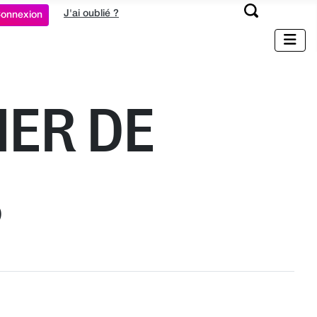
J'ai oublié ?
onnexion
IER DE
S