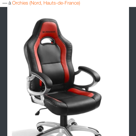
—
à
Orchies (Nord, Hauts-de-France)