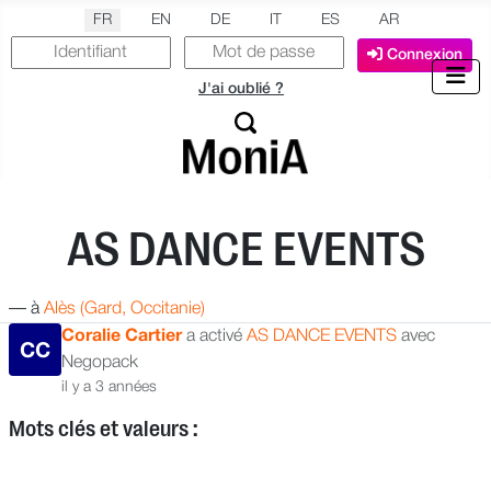
Sélectionnez votre langue
FR
EN
DE
IT
ES
AR
Connexion
J'ai oublié ?
AS DANCE EVENTS
—
à
Alès (Gard, Occitanie)
Coralie Cartier
a activé
AS DANCE EVENTS
avec
CC
Negopack
il y a 3 années
Mots clés et valeurs :