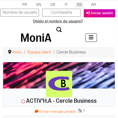
Seleccione su idioma
FR
EN
DE
IT
ES
AR
Iniciar sesión
Olvido el nombre de usuario?
Inicio
Espace client
Cercle Business
ACTIV’H.A - Cercle Business
1
Más
Enviar mensaje privado