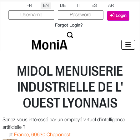
Select your language
FR
EN
DE
IT
ES
AR
Login
Forgot Login?
MIDOL MENUISERIE
INDUSTRIELLE DE L'
OUEST LYONNAIS
Seriez-vous intéressé par un employé virtuel d’intelligence
artificielle ?
—
at
France, 69630 Chaponost